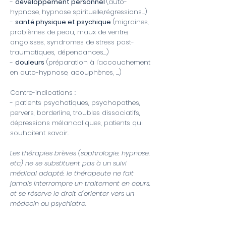
-
développement personnel
(auto-
hypnose, hypnose spirituelle,régressions...)
-
santé physique et psychique
(migraines,
problèmes de peau, maux de ventre,
angoisses, syndromes de stress post-
traumatiques, dépendances…)
-
douleurs
(préparation à l'accouchement
en auto-hypnose, acouphènes, ...)
Contre-indications :
- patients psychotiques, psychopathes,
pervers, borderline, troubles dissociatifs,
dépressions mélancoliques, patients qui
souhaitent savoir.
Les thérapies brèves (sophrologie, hypnose,
etc) ne se substituent pas à un suivi
médical adapté, le thérapeute ne fait
jamais interrompre un traitement en cours,
et se réserve le droit d'orienter vers un
médecin ou psychiatre.