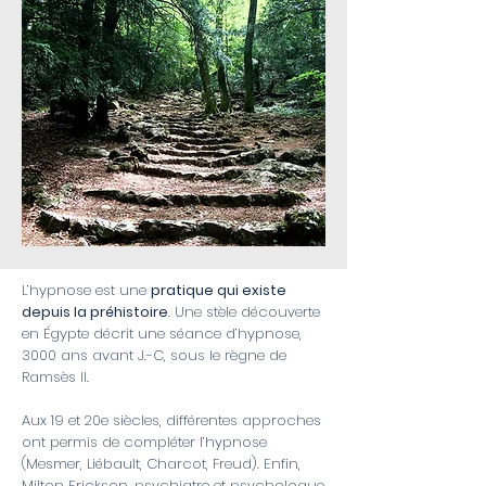
L’hypnose est une
pratique qui existe
depuis la préhistoire
. Une stèle découverte
en Égypte décrit une séance d’hypnose,
3000 ans avant J.-C, sous le règne de
Ramsès II.
Aux 19 et 20e siècles, différentes approches
ont permis de compléter l’hypnose
(Mesmer, Liébault, Charcot, Freud). Enfin,
Milton Erickson, psychiatre et psychologue